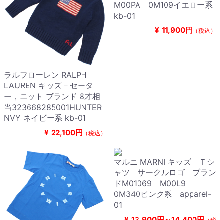
M00PA 0M109イエロー系
kb-01
¥
11,900円
（税込）
ラルフローレン RALPH
LAUREN キッズ－セータ
ー，ニット ブランド 8才相
当323668285001HUNTER
NVY ネイビー系 kb-01
¥
22,100円
（税込）
マルニ MARNI キッズ Ｔシ
ャツ サークルロゴ ブラン
ドM01069 M00L9
0M340ピンク系 apparel-
01
¥
13,900円～14,400円
（税