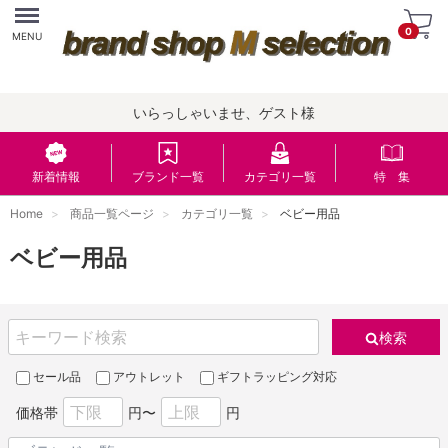
Menu
0
MENU
いらっしゃいませ、ゲスト様
新着情報
ブランド一覧
カテゴリ一覧
特 集
Home
商品一覧ページ
カテゴリ一覧
ベビー用品
ベビー用品
検索
セール品
アウトレット
ギフトラッピング対応
価格帯
円〜
円