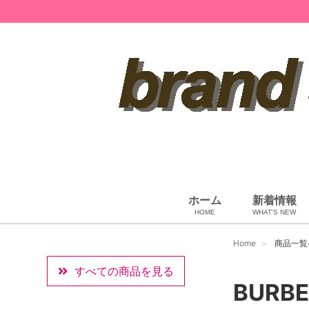
ホーム
新着情報
HOME
WHAT'S NEW
ペット用品
ベビー用品
小物・筆記
雑貨・その他
アパレル
バッグ＆ポーチ
財布
靴
ベルト
アロマ＆フレグランス
帽子
腕時計
サングラス
ネクタイ
アクセサリ
Home
商品一覧
すべての商品を見る
BURB