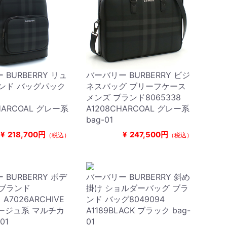
BURBERRY リュ
バーバリー BURBERRY ビジ
ンド バッグパック
ネスバッグ ブリーフケース
30
メンズ ブランド8065338
HARCOAL グレー系
A1208CHARCOAL グレー系
bag-01
¥
218,700円
¥
247,500円
（税込）
（税込）
BURBERRY ボデ
バーバリー BURBERRY 斜め
 ブランド
掛け ショルダーバッグ ブラ
 A7026ARCHIVE
ンド バッグ8049094
 ベージュ系 マルチカ
A1189BLACK ブラック bag-
01
01