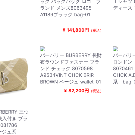
ック バックパック ロゴ ブ
Ｔシャツ 8
ランド メンズ8063495
ディース
A1189ブラック bag-01
¥
141,800円
（税込）
バーバリー BURBERRY 長財
バーバリー 
布ラウンドファスナー ブラ
ロンドン
ンド チェック 8070598
8070461
A9534VINT CHCK-BRIR
CHCK-A
BROWN ベージュ wallet-01
系 bag-
¥
82,200円
（税込）
BERRY 三つ
銭入付き ブラ
081786
ベージュ系