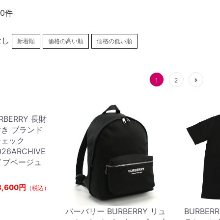
20件
なし
新着順
価格の高い順
価格の低い順
1
2
BERRY 長財
き ブランド
チェック
026ARCHIVE
カイブベージュ
3,600円
（税込）
バーバリー BURBERRY リュ
BURBER