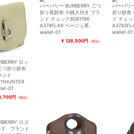
バーバリー BURBERRY 三つ
バーバリー 
折り長財布 小銭入付き ブラ
折り財布 
ンド チェック8081786
ド チェッ
A374FLAX ベージュ系
A3743F
wallet-01
wallet-01
¥
126,500円
（税込）
BERRY ロッ
三つ折り財布
ランド
311HUNTER
et-01
3,700円
（税込）
BERRY ロゴ
ンズ ブランド