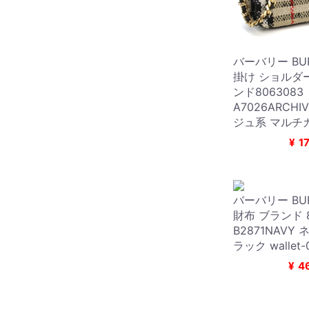
バーバリー BUR
掛け ショルダ
ンド806308
A7026ARCHIV
ジュ系 マルチカラ
¥
1
バーバリー BUR
財布 ブランド 
B2871NAVY
ラック wallet-
¥
4