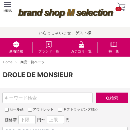
Menu
0
MENU
いらっしゃいませ、ゲスト様
新着情報
ブランド一覧
カテゴリ一覧
特 集
Home
商品一覧ページ
DROLE DE MONSIEUR
検索
セール品
アウトレット
ギフトラッピング対応
価格帯
円〜
円