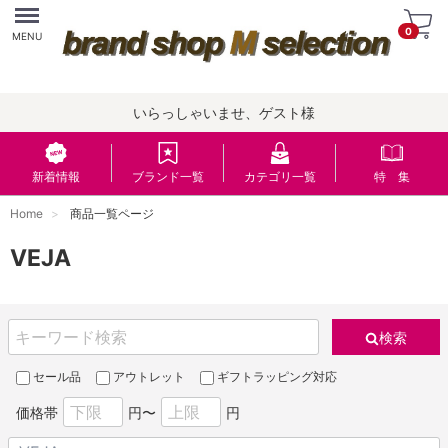
Menu
0
MENU
いらっしゃいませ、ゲスト様
新着情報
ブランド一覧
カテゴリ一覧
特 集
Home
商品一覧ページ
VEJA
検索
セール品
アウトレット
ギフトラッピング対応
価格帯
円〜
円