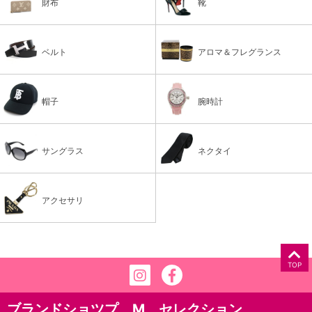
財布
靴
ベルト
アロマ＆フレグランス
帽子
腕時計
サングラス
ネクタイ
アクセサリ
TOP
ブランドショツプ M セレクション