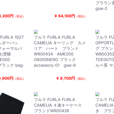
ブラウン
gsw-2
3,200円
¥
64,100円
（税込）
（税込）
FURLA 1927
フルラ FURLA FURLA
フルラ FU
ルダーバッ
CAMELIA キーリング カメ
OPPORT
フォーマルバ
リア ハート ブランド
グ ブラン
 お受験
WR00434 AME000
WB0035
RE000
O6000NERO ブラック
TDE00TO
ブラック bag-
accessory-01 gsw-6
ルー系 マ
9,900円
¥
9,700円
（税込）
（税込）
フルラ FURLA FURLA
フルラ FU
CAMELIA ４連キーケース
CAMEL
ブランドWR00436
き ブラン