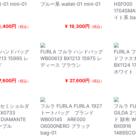
01 mini-01
ブルー系 wallet-01 mini-01
HSF00
1704SM
イト系 ba
3,400円
¥
19,300円
（税込）
（税込）
ラ ハンドバッグ
FURLA フルラ ハンドバッグ
FURLA
213 1599S レ
WB00613 BX1213 1597S レ
ドファスナ
ド
ディース ブラウン
BX1124
ホワイト
7,600円
¥
27,600円
（税込）
（税込）
ラ セミショルダ
フルラ FURLA FURLA 1927
フルラ FU
X0733
トートバッグ ブランド
GILDA
 DIAMANTE
WB00145 ARE000
ド 財布 
ープル
O6000NERO ブラック
BX0916
bag-01
1489SC