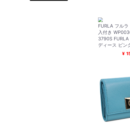
FURLA フル
入付き WP0030
3790S FURLA
ディース ピン
¥
1