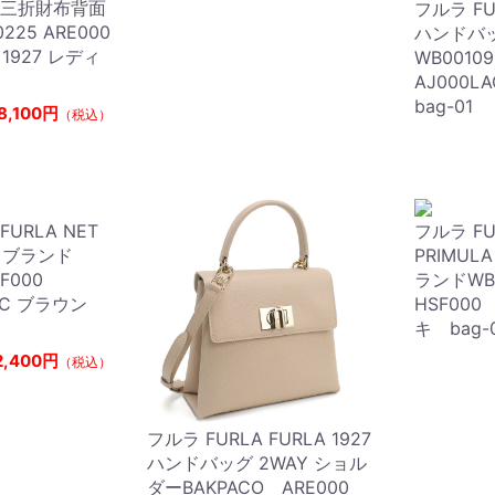
ラ 三折財布背面
フルラ FUR
225 ARE000
ハンドバ
A 1927 レディ
WB0010
AJ000
bag-01
8,100円
（税込）
FURLA NET
フルラ FU
 ブランド
PRIMU
SF000
ランドWB
AC ブラウン
HSF000
キ bag-
2,400円
（税込）
フルラ FURLA FURLA 1927
ハンドバッグ 2WAY ショル
ダーBAKPACO ARE000