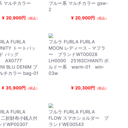
系 マルチカラー
ブルー系 マルチカラー gsw-
2
¥
20,900円
¥
20,900円
（税込）
（税込）
RLA FURLA
フルラ FURLA FURLA
UNITY トートバッ
MOON レディース－マフラ
ド バッグ
ー ブランドWT00028
2 AX0777
LH0000 2516SCHIANTI ボ
NI BLU DENIM ブ
ルドー系 warm-01 win-
ルチカラー bag-01
03w
¥
35,900円
¥
20,300円
（税込）
（税込）
RLA FURLA
フルラ FURLA FURLA
IA 二折財布小銭入付
FLOW スマホショルダー ブ
ドWP00307
ランドWE00543