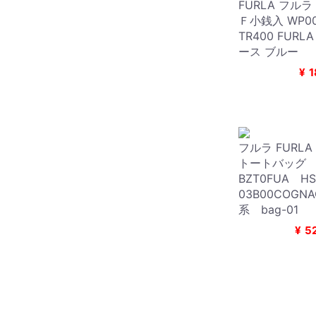
FURLA フル
Ｆ小銭入 WP00
TR400 FURL
ース ブルー
¥
1
フルラ FURLA 
トートバッグ
BZT0FUA H
03B00COGN
系 bag-01
¥
5