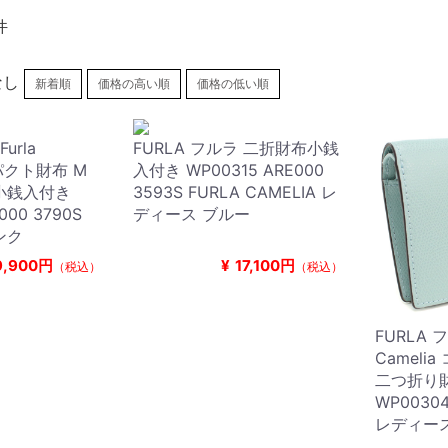
件
なし
新着順
価格の高い順
価格の低い順
urla
FURLA フルラ 二折財布小銭
ンパクト財布 M
入付き WP00315 ARE000
小銭入付き
3593S FURLA CAMELIA レ
000 3790S
ディース ブルー
ンク
9,900円
¥
17,100円
（税込）
（税込）
FURLA フ
Cameli
二つ折り
WP00304
レディー