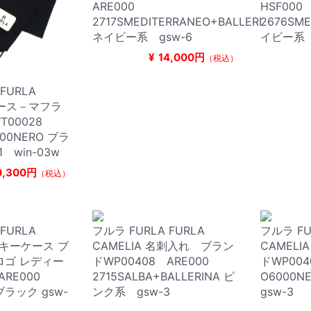
ARE000
HSF00
2717SMEDITERRANEO+BALLERI
2676SME
ネイビー系 gsw-6
イビー系 w
¥
14,000円
（税込）
FURLA
ィース－マフラ
T00028
000NERO ブラ
 win-03w
0,300円
（税込）
FURLA
フルラ FURLA FURLA
フルラ FU
４連キーケース ブ
CAMELIA 名刺入れ ブラン
CAMEL
ロゴ レディー
ドWP00408 ARE000
ドWP00
 ARE000
2715SALBA+BALLERINA ピ
O6000
ブラック gsw-
ンク系 gsw-3
gsw-3