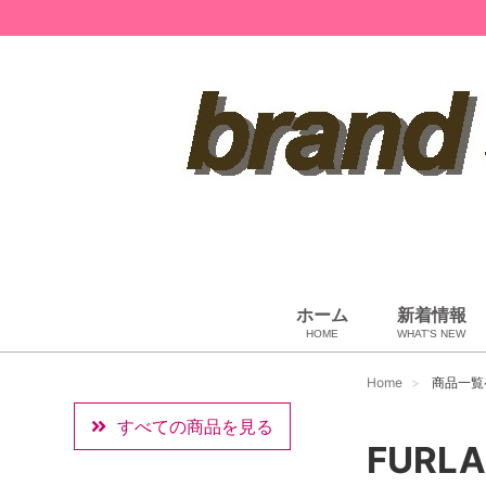
ホーム
新着情報
HOME
WHAT'S NEW
ペット用品
ベビー用品
小物・筆記
雑貨・その他
アパレル
バッグ＆ポーチ
財布
靴
ベルト
アロマ＆フレグランス
帽子
腕時計
サングラス
ネクタイ
アクセサリ
Home
商品一覧
すべての商品を見る
FURLA