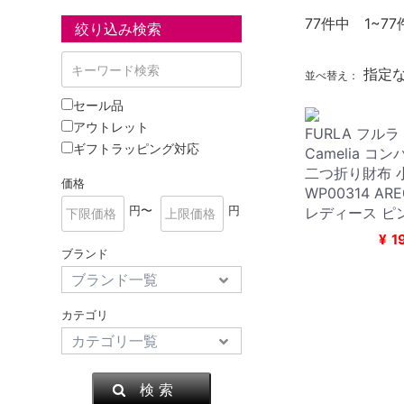
77
件中 1~77
絞り込み検索
指定
並べ替え：
セール品
アウトレット
FURLA フルラ F
ギフトラッピング対応
Camelia コ
二つ折り財布 
価格
WP00314 ARE
円〜
円
レディース ピ
¥
1
ブランド
カテゴリ
検 索