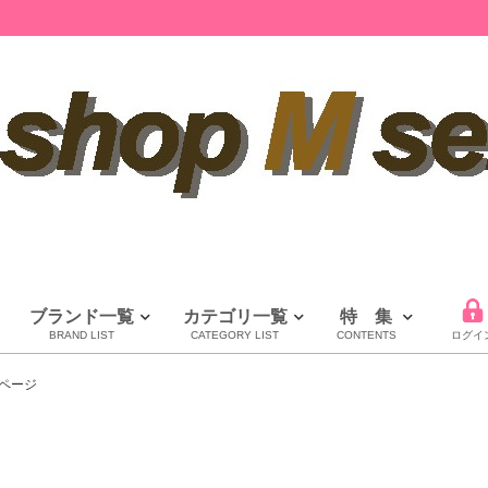
ブランド一覧
カテゴリ一覧
特 集
BRAND LIST
CATEGORY LIST
CONTENTS
ログイ
LOUIS VUITTON
CHANEL
HERMES
全てのブランドを見る
ページ
ルイヴィトン
シャネル
エルメス