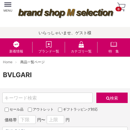
Menu
0
MENU
いらっしゃいませ、ゲスト様
新着情報
ブランド一覧
カテゴリ一覧
特 集
Home
商品一覧ページ
BVLGARI
検索
セール品
アウトレット
ギフトラッピング対応
価格帯
円〜
円