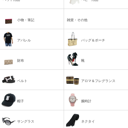
小物・筆記
雑貨・その他
アパレル
バッグ＆ポーチ
財布
靴
ベルト
アロマ＆フレグランス
帽子
腕時計
サングラス
ネクタイ