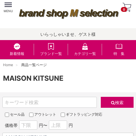
Menu
0
MENU
いらっしゃいませ、ゲスト様
新着情報
ブランド一覧
カテゴリ一覧
特 集
Home
商品一覧ページ
MAISON KITSUNE
検索
セール品
アウトレット
ギフトラッピング対応
価格帯
円〜
円