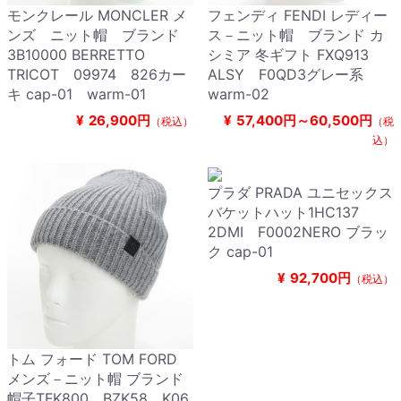
モンクレール MONCLER メ
フェンディ FENDI レディー
ンズ ニット帽 ブランド
ス－ニット帽 ブランド カ
3B10000 BERRETTO
シミア 冬ギフト FXQ913
TRICOT 09974 826カー
ALSY F0QD3グレー系
キ cap-01 warm-01
warm-02
¥
26,900円
¥
57,400円～60,500円
（税込）
（税
込）
プラダ PRADA ユニセックス
バケットハット1HC137
2DMI F0002NERO ブラッ
ク cap-01
¥
92,700円
（税込）
トム フォード TOM FORD
メンズ－ニット帽 ブランド
帽子TFK800 BZK58 K06