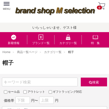
Menu
0
MENU
いらっしゃいませ、ゲスト様
新着情報
ブランド一覧
カテゴリ一覧
特 集
Home
商品一覧ページ
カテゴリ一覧
帽子
帽子
検索
セール品
アウトレット
ギフトラッピング対応
価格帯
円〜
円