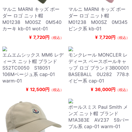
マルニ MARNI キッズ ボー
マルニ MARNI キッズ ボー
ダー ロゴ ニット帽
ダー ロゴ ニット帽
M01238 M00SZ 0M540
M01238 M00SZ 0M345
カーキ kb-01 wot-01
ピンク系 kb-01
¥
7,720円
¥
7,720円
（税込）
（税込）
エムエムシックス MM6 レデ
モンクレール MONCLER レ
ィース ニット帽 ブランド
ディース ベースボールキャ
S52TC0050 S18051
ップ ロゴ ブランド3B00001
106Mベージュ系 cap-01
BASEBALL 0U282 778ネ
warm-01
イビー系 cap-01
¥
12,500円
¥
36,000円
（税込）
（税込）
ポールスミス Paul Smith メ
ンズ ニット帽 ブランド
M1A383E AV237 59パー
プル系 cap-01 warm-01