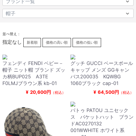
並べ替え：
指定なし
新着順
価格の高い順
価格の低い順
フェンディ FENDI ベビー－
グッチ GUCCI ベースボール
帽子 ニット帽 ブランド ズッ
キャップ メンズ GGキャン
カ柄BUP025 A3TE
バス200035 KQWBG
F0LMJブラウン系 kb-01
1060ブラック cap-01
¥
20,600円
¥
64,500円
（税込）
（税込）
パトゥ PATOU ユニセック
ス バケットハット ブラン
ドAC0270132
001WWHITE ホワイト系