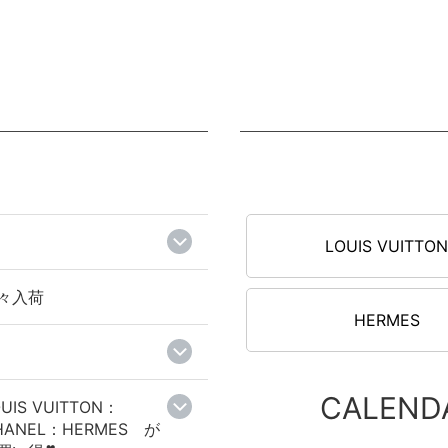
LOUIS VUITTO
々入荷
HERMES
CALEND
UIS VUITTON：
HANEL：HERMES が