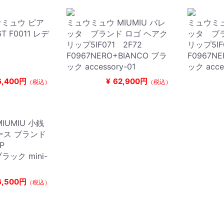
ュウミュウ ピア
ミュウミュウ MIUMIU バレ
ミュウミュ
6T F0011 レデ
ッタ ブランド ロゴ ヘアク
ッタ ブラ
リップ5IF071 2F72
リップ5IF
F0967NERO+BIANCO ブラ
F0967N
ック accessory-01
ック acce
6,400円
¥
62,900円
（税込）
（税込）
IUMIU 小銭
ース ブランド
FPP
ブラック mini-
6,500円
（税込）