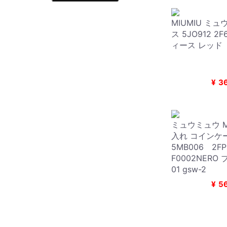
MIUMIU ミ
ス 5JO912 2F
ィース レッド
¥
3
ミュウミュウ M
入れ コインケ
5MB006 2
F0002NERO 
01 gsw-2
¥
5