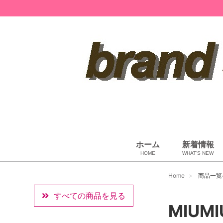
ホーム
新着情報
HOME
WHAT'S NEW
ペット用品
ベビー用品
小物・筆記
雑貨・その他
アパレル
バッグ＆ポーチ
財布
靴
ベルト
アロマ＆フレグランス
帽子
腕時計
サングラス
ネクタイ
アクセサリ
Home
商品一覧
すべての商品を見る
MIUMI