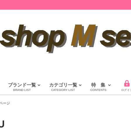
ブランド一覧
カテゴリ一覧
特 集
BRAND LIST
CATEGORY LIST
CONTENTS
ログイ
LOUIS VUITTON
CHANEL
HERMES
全てのブランドを見る
ページ
ルイヴィトン
シャネル
エルメス
U