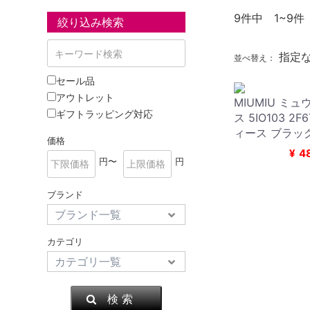
9
件中 1~9件
絞り込み検索
指定
並べ替え：
セール品
アウトレット
MIUMIU ミ
ギフトラッピング対応
ス 5IO103 2F
ィース ブラッ
価格
¥
4
円〜
円
ブランド
カテゴリ
検 索