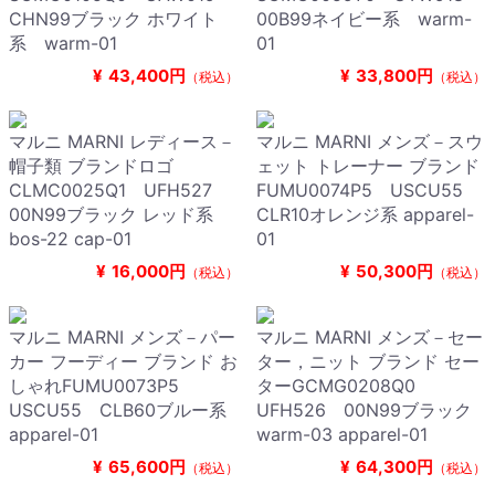
CHN99ブラック ホワイト
00B99ネイビー系 warm-
系 warm-01
01
¥
43,400円
¥
33,800円
（税込）
（税込）
マルニ MARNI レディース－
マルニ MARNI メンズ－スウ
帽子類 ブランドロゴ
ェット トレーナー ブランド
CLMC0025Q1 UFH527
FUMU0074P5 USCU55
00N99ブラック レッド系
CLR10オレンジ系 apparel-
bos-22 cap-01
01
¥
16,000円
¥
50,300円
（税込）
（税込）
マルニ MARNI メンズ－パー
マルニ MARNI メンズ－セー
カー フーディー ブランド お
ター，ニット ブランド セー
しゃれFUMU0073P5
ターGCMG0208Q0
USCU55 CLB60ブルー系
UFH526 00N99ブラック
apparel-01
warm-03 apparel-01
¥
65,600円
¥
64,300円
（税込）
（税込）