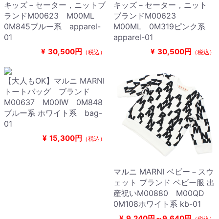
キッズ－セーター，ニットブ
キッズ－セーター，ニット
ランドM00623 M00ML
ブランドM00623
0M845ブルー系 apparel-
M00ML 0M319ピンク系
01
apparel-01
¥
30,500円
¥
30,500円
（税込）
（税込）
【大人もOK】マルニ MARNI
トートバッグ ブランド
M00637 M00IW 0M848
ブルー系 ホワイト系 bag-
01
¥
15,300円
（税込）
マルニ MARNI ベビー－スウ
ェット ブランド ベビー服 出
産祝いM00880 M00QD
0M108ホワイト系 kb-01
¥
9,240円～9,640円
（税込）