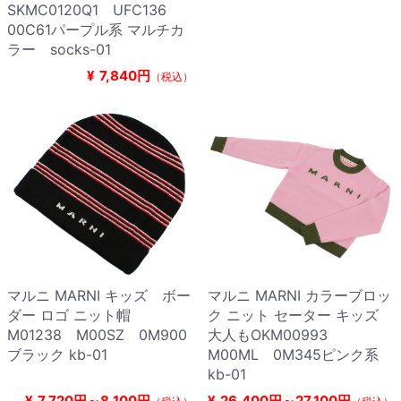
SKMC0120Q1 UFC136
00C61パープル系 マルチカ
ラー socks-01
¥
7,840円
（税込）
マルニ MARNI キッズ ボー
マルニ MARNI カラーブロッ
ダー ロゴ ニット帽
ク ニット セーター キッズ
M01238 M00SZ 0M900
大人もOKM00993
ブラック kb-01
M00ML 0M345ピンク系
kb-01
¥
7,720円～8,100円
¥
26,400円～27,100円