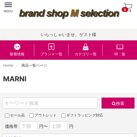
Menu
0
MENU
いらっしゃいませ、ゲスト様
新着情報
ブランド一覧
カテゴリ一覧
特 集
Home
商品一覧ページ
MARNI
検索
セール品
アウトレット
ギフトラッピング対応
価格帯
円〜
円