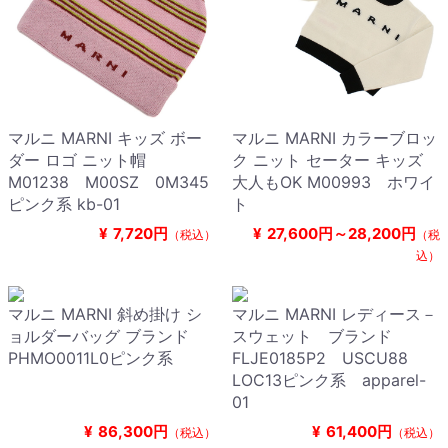
マルニ MARNI キッズ ボー
マルニ MARNI カラーブロッ
ダー ロゴ ニット帽
ク ニット セーター キッズ
M01238 M00SZ 0M345
大人もOK M00993 ホワイ
ピンク系 kb-01
ト
¥
7,720円
¥
27,600円～28,200円
（税込）
（税
込）
マルニ MARNI 斜め掛け シ
マルニ MARNI レディース－
ョルダーバッグ ブランド
スウェット ブランド
PHMO0011L0ピンク系
FLJE0185P2 USCU88
LOC13ピンク系 apparel-
01
¥
86,300円
¥
61,400円
（税込）
（税込）