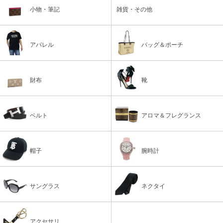
小物・筆記
雑貨・その他
アパレル
バッグ＆ポーチ
財布
靴
ベルト
アロマ＆フレグランス
帽子
腕時計
サングラス
ネクタイ
アクセサリ