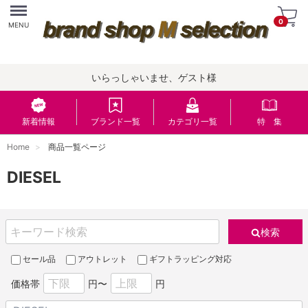
Menu
0
MENU
いらっしゃいませ、ゲスト様
新着情報
ブランド一覧
カテゴリ一覧
特 集
Home
商品一覧ページ
DIESEL
検索
セール品
アウトレット
ギフトラッピング対応
価格帯
円〜
円