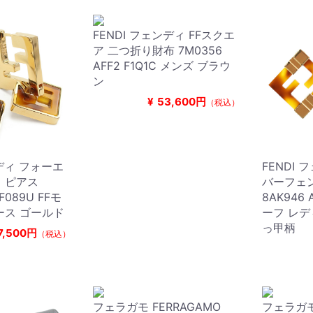
FENDI フェンディ FFスクエ
ア 二つ折り財布 7M0356
AFF2 F1Q1C メンズ ブラウ
ン
¥
53,600円
（税込）
ンディ フォーエ
FENDI
 ピアス
バーフェ
 F089U FFモ
8AK946 
ース ゴールド
ーフ レデ
っ甲柄
7,500円
（税込）
フェラガモ FERRAGAMO
フェラガモ