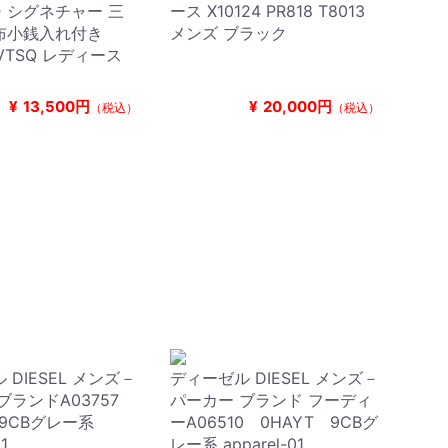
・シグネチャー 三
ース X10124 PR818 T8013
布小銭入れ付き
メンズ ブラック
SVTSQ レディース
¥
13,500円
¥
20,000円
（税込）
（税込）
 DIESEL メンズ－
ディーゼル DIESEL メンズ－
ブランドA03757
パーカー ブランド フーディ
 9CBグレー系
ーA06510 0HAYT 9CBグ
1
レー系 apparel-01