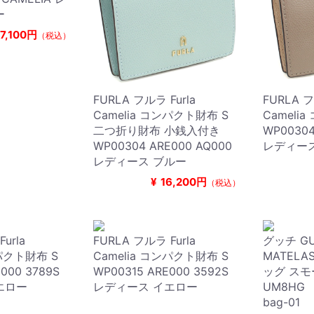
ー
17,100円
（税込）
FURLA フルラ Furla
FURLA フ
Camelia コンパクト財布 S
Cameli
二つ折り財布 小銭入付き
WP00304
WP00304 ARE000 AQ000
レディー
レディース ブルー
¥
16,200円
（税込）
urla
FURLA フルラ Furla
グッチ GU
ンパクト財布 S
Camelia コンパクト財布 S
MATEL
000 3789S
WP00315 ARE000 3592S
ッグ スモ
エロー
レディース イエロー
UM8HG
bag-01