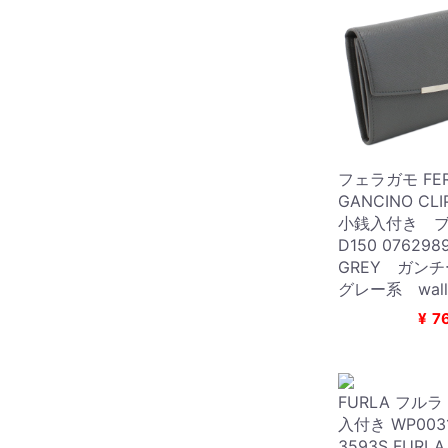
フェラガモ FER
GANCINO C
小銭入付き ブ
D150 07629
GREY ガン
グレー系 walle
¥
7
FURLA フル
入付き WP0031
3593S FURLA