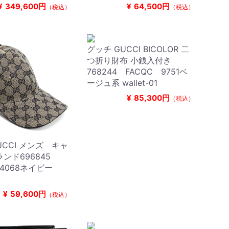
¥
349,600円
¥
64,500円
（税込）
（税込）
グッチ GUCCI BICOLOR 二
つ折り財布 小銭入付き
768244 FACQC 9751ベ
ージュ系 wallet-01
¥
85,300円
（税込）
UCCI メンズ キャ
ンド696845
 4068ネイビー
¥
59,600円
（税込）