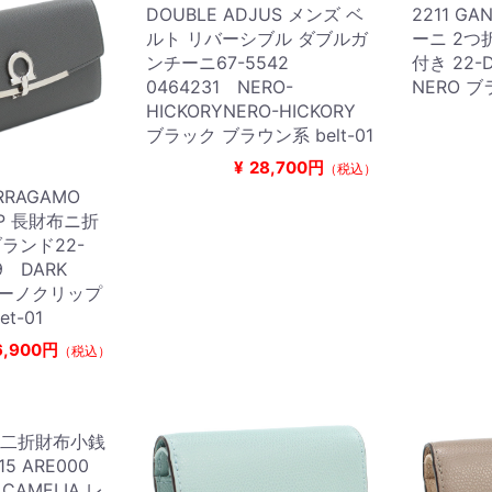
DOUBLE ADJUS メンズ ベ
2211 GA
ルト リバーシブル ダブルガ
ーニ 2つ
ンチーニ67-5542
付き 22-D
0464231 NERO-
NERO 
HICKORYNERO-HICKORY
ブラック ブラウン系 belt-01
¥
28,700円
（税込）
RAGAMO
LIP 長財布ニ折
ランド22-
89 DARK
チーノクリップ
t-01
6,900円
（税込）
ラ 二折財布小銭
5 ARE000
 CAMELIA レ