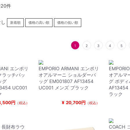
120件
なし
新着順
価格の高い順
価格の低い順
1
2
3
4
5
MANI エンポリ
EMPORIO ARMANI エンポリ
EMPORI
クラッチバッ
オアルマーニ ショルダーバ
オアルマ
ッグ
ッグ EM001807 AF13454
グ ボディバ
13454 UC001
UC001 メンズ ブラック
AF13454
ク
ラック
8,500円
¥
20,700円
（税込）
（税込）
チ 長財布ラウ
COACH