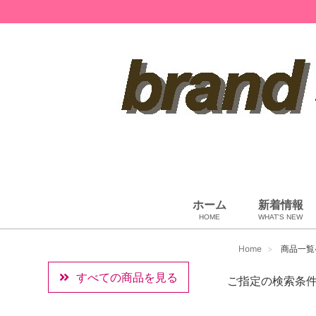
ホーム
新着情報
HOME
WHAT'S NEW
ペット用品
ベビー用品
小物・筆記
雑貨・その他
アパレル
バッグ＆ポーチ
財布
靴
ベルト
アロマ＆フレグランス
帽子
腕時計
サングラス
ネクタイ
アクセサリ
Home
商品一覧
すべての商品を見る
ご指定の検索条