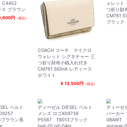
C4452
ォレット
ィース ブラウン
つ折り財
CM761 
9,600円
（税込）
ブラック
COACH コーチ マイクロ
ウォレット シグネチャー 三
つ折り財布小銭入れ付き
CM761 SIGHA レディース
ホワイト
¥
13,500円
（税込）
SEL ベルト
ディーゼル DIESEL ベルト
ディーゼル
09257
メンズ ロゴX09739
パーカー 
84ブラウン系
P5587 T8013ブラック
0BAWT
4m
belt-01 gif-04m
apparel-0