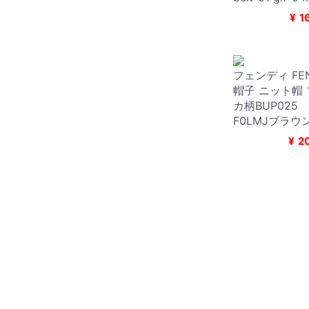
¥
1
フェンディ FE
帽子 ニット帽
カ柄BUP025
F0LMJブラウン
¥
2