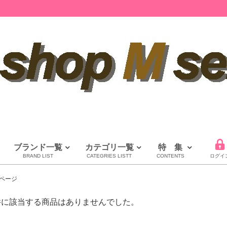
ブランド一覧
カテゴリ一覧
特 集
BRAND LIST
CATEGRIES LISTT
CONTENTS
ログイ
LOUIS VUITTON
CHANEL
HERMES
全てのブランドを見る
ページ
ルイヴィトン
シャネル
エルメス
件に該当する商品はありませんでした。