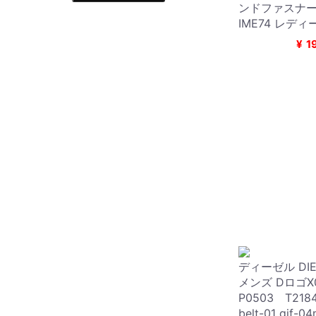
ンドファスナー 
IME74 レデ
¥
1
ディーゼル DIE
メンズ DロゴX
P0503 T21
belt-01 gif-0