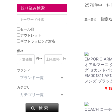
2576
件中 1~
絞り込み検索
指定
並べ替え：
セール品
アウトレット
ギフトラッピング対応
価格
円〜
円
EMPORIO AR
オアルマーニ 
グ セカンドバ
ブランド
EM001811 AF
メンズ ブラッ
カテゴリ
¥
1
検 索
COACH コー