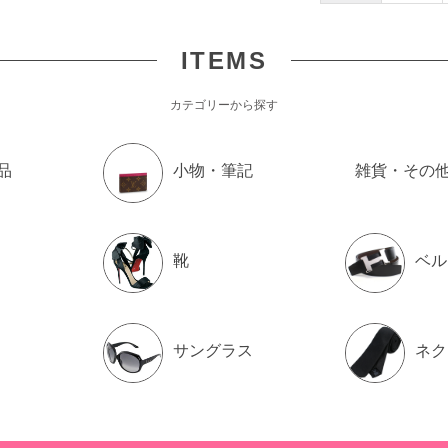
ITEMS
カテゴリーから探す
品
小物・筆記
雑貨・その
靴
ベル
サングラス
ネク