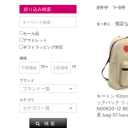
8
件中 1~8件
絞り込み検索
指定
並べ替え：
セール品
アウトレット
ギフトラッピング対応
価格
円〜
円
ブランド
キートン Kito
カテゴリ
ックパック リュ
N00820-12 
系 bag-01 lu
検 索