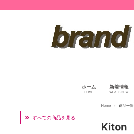
ホーム
新着情報
HOME
WHAT'S NEW
ペット用品
ベビー用品
小物・筆記
雑貨・その他
アパレル
バッグ＆ポーチ
財布
靴
ベルト
アロマ＆フレグランス
帽子
腕時計
サングラス
ネクタイ
アクセサリ
Home
商品一覧
すべての商品を見る
Kiton