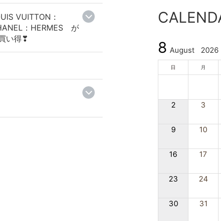
CALEND
UIS VUITTON：
HANEL：HERMES が
買い得❣
8
August
2026
日
月
2
3
9
10
16
17
23
24
30
31