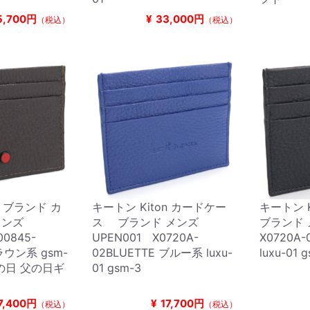
5,700円
¥
33,000円
（税込）
（税込）
n ブランド カ
キートン Kiton カードケー
キートン 
メンズ
ス ブランド メンズ
ブランド 
0845-
UPEN001 X0720A-
X0720A
ラウン系 gsm-
02BLUETTE ブルー系 luxu-
luxu-01 
 父の日 父の日ギ
01 gsm-3
7,400円
¥
17,700円
（税込）
（税込）