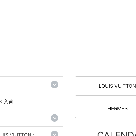
LOUIS VUITTO
々入荷
HERMES
CALEND
UIS VUITTON：