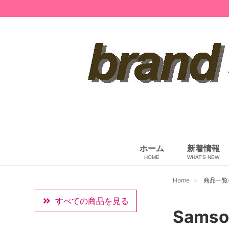
ホーム
新着情報
HOME
WHAT'S NEW
ペット用品
ベビー用品
小物・筆記
雑貨・その他
アパレル
バッグ＆ポーチ
財布
靴
ベルト
アロマ＆フレグランス
帽子
腕時計
サングラス
ネクタイ
アクセサリ
Home
商品一覧
すべての商品を見る
Samso