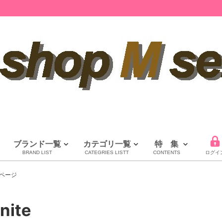
ブランド一覧
カテゴリ一覧
特 集
BRAND LIST
CATEGRIES LISTT
CONTENTS
ログイ
LOUIS VUITTON
CHANEL
HERMES
全てのブランドを見る
ページ
ルイヴィトン
シャネル
エルメス
nite