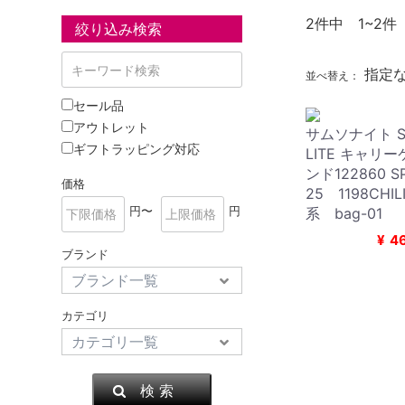
2
件中 1~2件
絞り込み検索
指定
並べ替え：
セール品
アウトレット
サムソナイト Sam
ギフトラッピング対応
LITE キャリ
ンド122860 SP
価格
25 1198CHI
円〜
円
系 bag-01
¥
4
ブランド
カテゴリ
検 索