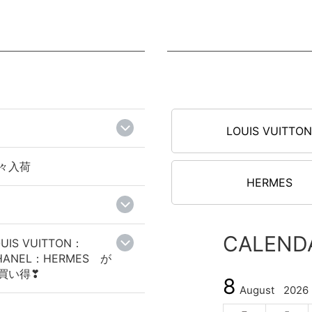
LOUIS VUITTO
々入荷
HERMES
CALEND
UIS VUITTON：
HANEL：HERMES が
買い得❣
8
August
2026