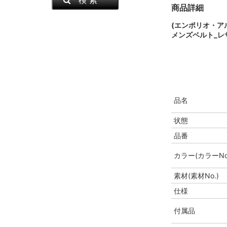
商品詳細
(エンポリオ・ア
メンズベルト_レザ
品名
状態
品番
カラー(カラーNo
素材(素材No.)
仕様
付属品