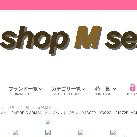
ブランド一覧
カテゴリ一覧
特 集
BRAND LIST
CATEGRIES LISTT
CONTENTS
ログイ
LOUIS VUITTON
CHANEL
HERMES
全てのブランドを見る
ブランド一覧
ARMANI
ルイヴィトン
シャネル
エルメス
ニ EMPORIO ARMANI メンズベルト ブランドY4S079 YAQ2G 81072BLACK 