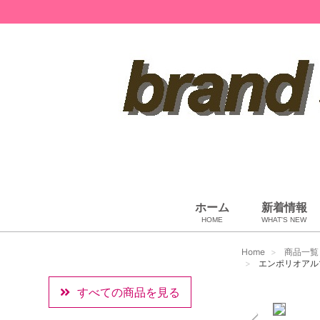
ホーム
新着情報
HOME
WHAT'S NEW
ペット用品
ベビー用品
小物・筆記
雑貨・その他
アパレル
バッグ＆ポーチ
財布
靴
ベルト
アロマ＆フレグランス
帽子
腕時計
サングラス
ネクタイ
アクセサリ
Home
商品一覧
エンポリオアルマー
すべての商品を見る