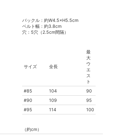
バックル：約W4.5×H5.5cm
ベルト幅：約3.8cm
穴：5穴（2.5cm間隔）
最
大
ウ
サイズ
全長
エ
ス
ト
#85
104
90
#90
109
95
#95
114
100
（約cm）