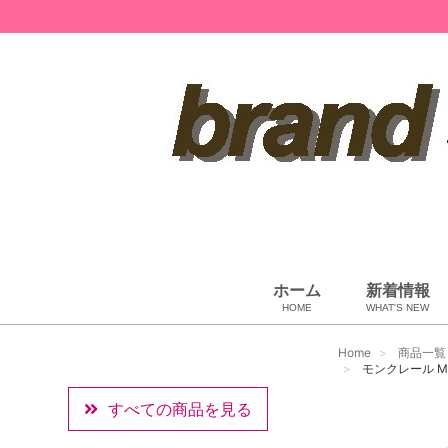
ホーム
新着情報
HOME
WHAT'S NEW
ペット用品
ベビー用品
小物・筆記
雑貨・その他
アパレル
バッグ＆ポーチ
財布
靴
ベルト
アロマ＆フレグランス
帽子
腕時計
サングラス
ネクタイ
アクセサリ
Home
商品一覧
モンクレール MO
すべての商品を見る