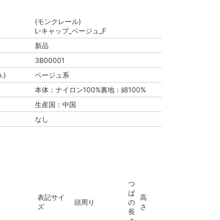
(モンクレール)
L-キャップ_ベージュ_F
新品
3B00001
.)
ベージュ系
本体：ナイロン100%裏地：綿100%
生産国：中国
なし
つ
ば
表記サイ
高
頭周り
の
ズ
さ
長