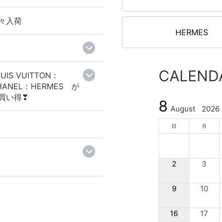
々入荷
HERMES
CALEND
UIS VUITTON：
HANEL：HERMES が
買い得❣
8
August
2026
日
月
2
3
9
10
16
17