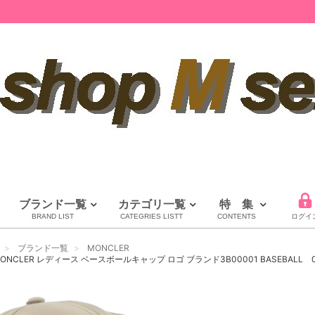
ブランド一覧
カテゴリ一覧
特 集
BRAND LIST
CATEGRIES LISTT
CONTENTS
ログイ
LOUIS VUITTON
CHANEL
HERMES
全てのブランドを見る
ブランド一覧
MONCLER
ルイヴィトン
シャネル
エルメス
NCLER レディース ベースボールキャップ ロゴ ブランド3B00001 BASEBALL 0U