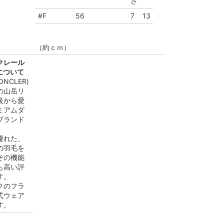
さ
#F
56
7
13
（約ｃｍ）
クレール
』について
NCLER)
の山岳リ
級から愛
ミアムダ
ブランド
優れた、
の羽毛を
その機能
も高い評
す。
クのフラ
式ウェア
す。