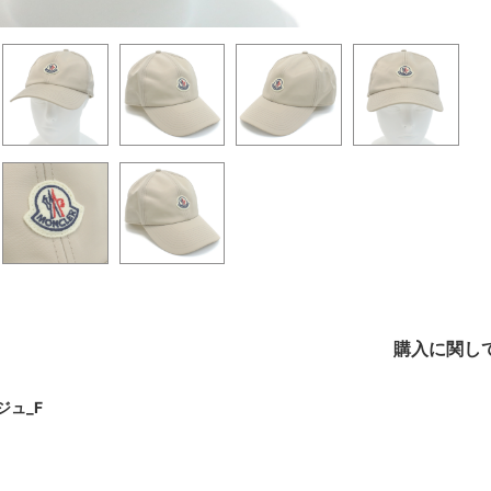
購入に関し
ジュ_F