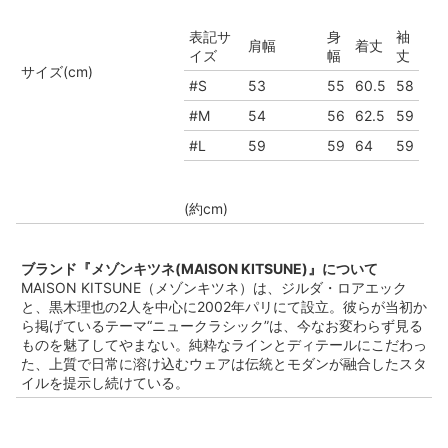
表記サ
身
袖
肩幅
着丈
イズ
幅
丈
サイズ(cm)
#S
53
55
60.5
58
#M
54
56
62.5
59
#L
59
59
64
59
(約cm)
ブランド『メゾンキツネ(MAISON KITSUNE)』について
MAISON KITSUNE（メゾンキツネ）は、ジルダ・ロアエック
と、黒木理也の2人を中心に2002年パリにて設立。彼らが当初か
ら掲げているテーマ“ニュークラシック”は、今なお変わらず見る
ものを魅了してやまない。純粋なラインとディテールにこだわっ
た、上質で日常に溶け込むウェアは伝統とモダンが融合したスタ
イルを提示し続けている。